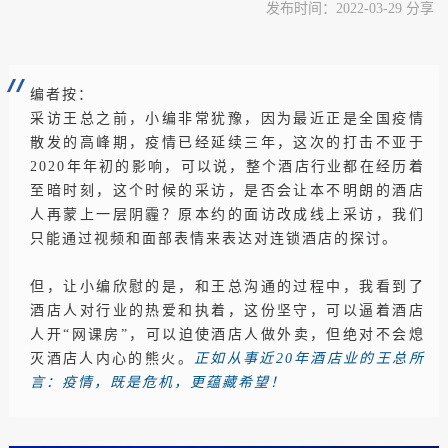
发布时间：2022-03-29 分享
编者按：
采访王总之前，小编非常犹豫，因为最近正是全国疫情
散发的高峰期，疫情已经延续三年，这次的打击不亚于
2020年年初的影响，可以说，整个酒店行业都在经历着
至暗时刻，这个时候的采访，是否会让本不明朗的酒店
人再蒙上一层阴霾？原本约的面访改成线上采访，我们
只能通过视频和面部表情来表达对连锁酒店的探讨。
但，让小编欣慰的是，和王总沟通的过程中，我看到了
酒店人对行业的热爱和执着，这份坚守，可以逼着酒店
人开“网课房”，可以迫使酒店人做外卖，但绝对不会熄
灭酒店人内心的熊火。
正如从事近20年酒店业的王总所
言：疫情，既是危机，更蕴藏希望！