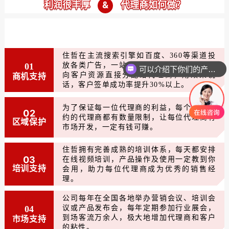
&
利润很丰厚
代理商如何做？
住哲在主流搜索引擎如百度、360等渠道投
01
放各类广告，一站式推广，全方位曝光，意
可以介绍下你们的产品么？
商机支持
向客户资源直接分配给代理商，用效果说
话，客户签单成功率提升30%以上。
为了保证每一位代理商的利益，每个地区签
02
约的代理商都有数量限制，让每位代理商有
区域保护
市场开发，一定有钱可赚。
住哲拥有完善成熟的培训体系，每天都安排
03
在线视频培训，产品操作及使用一定教到你
培训支持
会用，助力每位代理商成为优秀的销售经
理。
公司每年在全国各地举办营销会议、培训会
04
议或产品发布会，每年定期参加行业展会，
市场支持
到场客流万余人，极大地增加代理商和客户
的粘性。