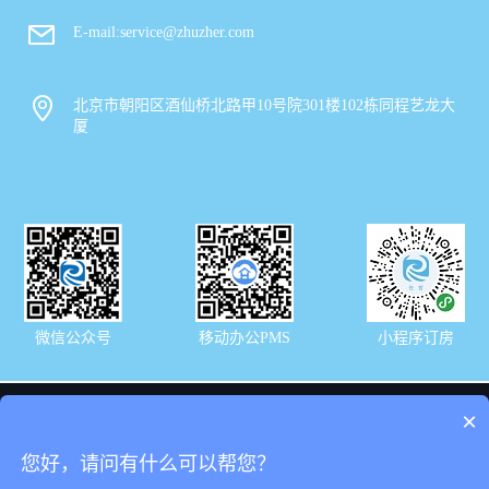
E-mail:service@zhuzher.com
北京市朝阳区酒仙桥北路甲10号院301楼102栋同程艺龙大
厦
微信公众号
移动办公PMS
小程序订房
×
友情链接：
您好，请问有什么可以帮您？
艺龙酒店预订