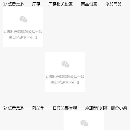
① 点击更多——库存——库存相关设置——商品设置——添加商品
② 点击更多——商品部——在商品部管理——添加部门(例：前台小卖