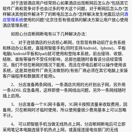
对于连锁酒店用户经常担心如果酒店出现断网后怎么办?包括其它
软件厂商和竞争对手也会过多的夸大这个问题，对于断网后怎么办?怎
样解决其他软件解决不了的断电后怎么办?怎样解决发生地震后访问
酒
店管理系统
使用的问题?北京住哲有很成熟的解决方案让用户放心使用
酒店管理系统：
如担心分店断网断电有以下几种解决办法：
1、 对于连锁酒店的分店担心断网，住哲现有移动前厅业务系统
和移动办公系统，直接用智能手机(同时支持Android、Iphone)、平板
电脑(Android平板和Ipad)就可使用和登陆本系统，前台接待、收银、
结账、查账等操作不受任何影响，总部也能随时查看该分店经营情
况，我们不但在断网的情况下能用，而且在停电后都可以操作使用该
系统，这是其他软件厂商无法做到的(有些厂商必须在其它电脑上安装
客户端程序和数据库才能用)。
2、 分店准备两条网线，一条酒店共用的光纤划出子网，另外用
一条ADSL 应急备用，这样即使一条网线出问题，另外一条网线随时
插上启用。
3、 分店准备一个3G网卡备用，3G网卡按照流量来收取费用，因
备用，只在断网时才临时使用，所以使用量很少费用基本上可以忽略
不计。
4、 可以把智能手机当做无线热点上网，分店断网断电后可立即
采用笔记本电脑连接手机热点上网，或直接连接电信部门的无线