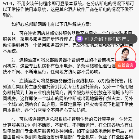
WIFI，不用安装任何程序即可登录本系统，在分店断电的情况下都可
以正常操作使用本系统，这是其它酒店软件厂商在断电的情况下做不
到的。
如担心总部断网断电有以下几种解决方案：
1、 可在连锁酒店总部安装服务器后又在另外一个分店安装备用
可以介绍下你们的产品么？
服务器，采用多服务器同步运行模式，总部服务器出现网络中断后自
动切换到另外一个备用服务器运行，完全不影响总部和各个分店使用
本系统。
2、 连锁酒店可将总部服务器托管到专业的托管商机房或电信公
司机房，这些专业机房都有备用电源、多条网络和恒温恒湿，保证系
统不断网、不断电运行，任何地方访问都不受影响。
3、 连锁酒店可将总部服务器进行双线机房、双机备份托管，比
如酒店集团将主服务器托管到北京专业机房托管商，另外一个备用服
务器托管到上海专业机房托管商，两个服务器分别放在不同城市的不
同机房，这样即使一个城市的网络中断或出现地震等自然灾害，另外
一个城市的网络会自动启用，保证地震等自然灾害情况下也能正常使
用本系统，各个分店完全不用担心无法访问。
4、 可以将连锁酒店总部系统托管到住哲的云计算平台，住哲云
计算服务器24小时不断网、不断电、不间断运行，在全国各地均有住
哲电信部门专业机房服务和多种网络，如在全国各地断网断电后，可
自由自动切换到附近最近省份电信部门专业机房，保证了在全国各地