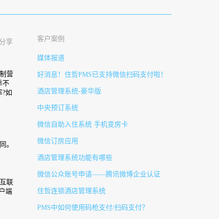
客户案例
 分享
媒体报道
制营
好消息！住哲PMS已支持微信扫码支付啦！
季不
酒店管理系统-豪华版
?如
中央预订系统
微信自助入住系统 手机变房卡
微信订房应用
同。
酒店管理系统功能有哪些
微信公众账号申请——腾讯微博企业认证
互联
住哲连锁酒店管理系统
户端
PMS中如何使用码枪支付/扫码支付？