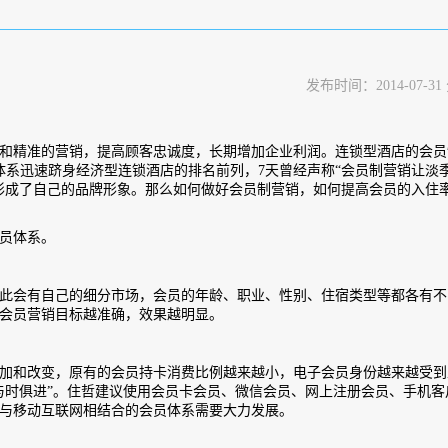
率
发布时间：2014-07-31
精准的营销，提高顾客忠诚度，长期增加企业利润。连锁型酒店的会员
体系迅速跻身经济型连锁酒店的排名前列，7天曾经声称“会员制营销让淡
速形成了自己的品牌形象。那么如何做好会员制营销，如何提高会员的入住率
员体系。
会有自己的细分市场，会员的年龄、职业、性别、住宿类型等都各有不
会员营销目标越准确，效果越明显。
和改变，原有的会员持卡消费比例越来越小，电子会员身份越来越受到
与时俱进”。住哲建议使用会员卡会员、微信会员、网上注册会员、手机客
与移动互联网相结合的会员体系需要大力发展。