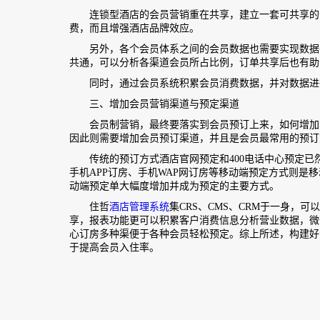
连锁型酒店的会员营销重在共享，建立一套可共享的会
费，而且增强酒店品牌效应。
另外，各个会员体系之间的会员数据也需要实现数据共
共通，可以分析各渠道会员所占比例，订单共享后也有助
同时，通过会员系统积累会员消费数据，并对数据进
三、增加会员营销渠道与预定渠道
会员制营销，最终要落实到会员预订上来，如何增加会
因此则需要增加会员预订渠道，并且是会员最常用的预订
传统的预订方式酒店官网预定和400电话中心预定已
手机APP订房、手机WAP网订房等移动端预定方式则是
动端预定单大幅度增加并成为预定的主要方式。
住哲
酒店管理系统
集CRS、CMS、CRM于一身，
享，报表功能更可以积累客户消费信息分析营业数据，微信
心订房多种渠便于各种会员轻松预定。综上所述，构建好
于提高会员入住率。