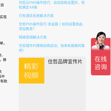
住哲云PMS操作技巧：自动挂账设置好，轻
员消
松搞定AR账
已有酒店系统解决方案
实现
住哲PMS操作技巧·收益篇丨如何设置商品
添加售卖？
网络营销解决方案
单，
住哲城市代理商招商启动，快来和我做同事
吧！
房、
，移
住哲品牌宣传片
共
话中
都有助