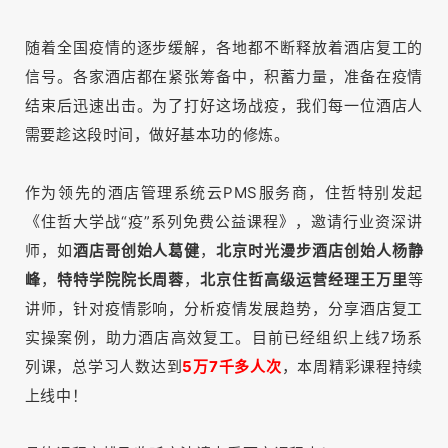
随着全国疫情的逐步缓解，各地都不断释放着酒店复工的
信号。
各家酒店都在紧张筹备中，积蓄力量，准备在疫情
结束后迅速出击。
为了打好这场战疫，我们每一位酒店人
需要趁这段时间，做好基本功的修炼。
作为领先的酒店管理系统云PMS服务商，住哲特别发起
《住哲大学战“疫”系列免费公益课程》，邀请行业资深讲
师，如
酒店哥创始人葛健
，
北京时光漫步酒店创始人杨静
峰
，
特特学院院长周蓉
，
北京住哲高级运营经理王万里
等
讲师，
针对疫情影响
，分析疫情发展趋势，分享酒店复工
实操案例，助力酒店高效复工。目前已经组织上线7场系
列课，总学习人数达到
5万7千多人次
，本周精彩课程持续
上线中！