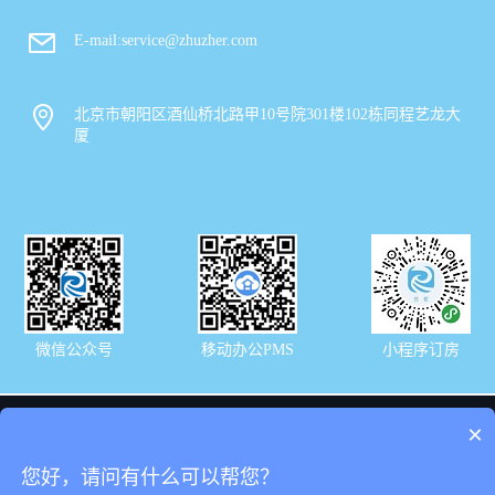
E-mail:service@zhuzher.com
北京市朝阳区酒仙桥北路甲10号院301楼102栋同程艺龙大
厦
微信公众号
移动办公PMS
小程序订房
×
友情链接：
您好，请问有什么可以帮您？
艺龙酒店预订